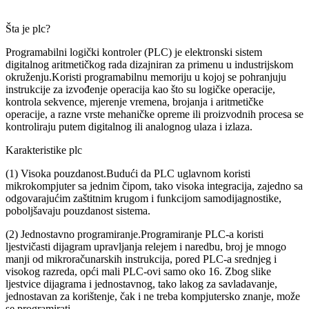
Šta je plc?
Programabilni logički kontroler (PLC) je elektronski sistem
digitalnog aritmetičkog rada dizajniran za primenu u industrijskom
okruženju.Koristi programabilnu memoriju u kojoj se pohranjuju
instrukcije za izvođenje operacija kao što su logičke operacije,
kontrola sekvence, mjerenje vremena, brojanja i aritmetičke
operacije, a razne vrste mehaničke opreme ili proizvodnih procesa se
kontroliraju putem digitalnog ili analognog ulaza i izlaza.
Karakteristike plc
(1) Visoka pouzdanost.Budući da PLC uglavnom koristi
mikrokompjuter sa jednim čipom, tako visoka integracija, zajedno sa
odgovarajućim zaštitnim krugom i funkcijom samodijagnostike,
poboljšavaju pouzdanost sistema.
(2) Jednostavno programiranje.Programiranje PLC-a koristi
ljestvičasti dijagram upravljanja relejem i naredbu, broj je mnogo
manji od mikroračunarskih instrukcija, pored PLC-a srednjeg i
visokog razreda, opći mali PLC-ovi samo oko 16. Zbog slike
ljestvice dijagrama i jednostavnog, tako lakog za savladavanje,
jednostavan za korištenje, čak i ne treba kompjutersko znanje, može
se programirati.