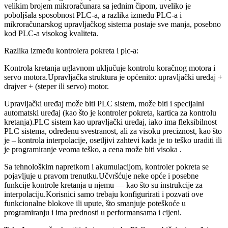
velikim brojem mikroračunara sa jednim čipom, uveliko je
poboljšala sposobnost PLC-a, a razlika između PLC-a i
mikroračunarskog upravljačkog sistema postaje sve manja, posebno
kod PLC-a visokog kvaliteta.
Razlika između kontrolera pokreta i plc-a:
Kontrola kretanja uglavnom uključuje kontrolu koračnog motora i
servo motora.Upravljačka struktura je općenito: upravljački uređaj +
drajver + (steper ili servo) motor.
Upravljački uređaj može biti PLC sistem, može biti i specijalni
automatski uređaj (kao što je kontroler pokreta, kartica za kontrolu
kretanja).PLC sistem kao upravljački uređaj, iako ima fleksibilnost
PLC sistema, određenu svestranost, ali za visoku preciznost, kao što
je – kontrola interpolacije, osetljivi zahtevi kada je to teško uraditi ili
je programiranje veoma teško, a cena može biti visoka .
Sa tehnološkim napretkom i akumulacijom, kontroler pokreta se
pojavljuje u pravom trenutku.Učvršćuje neke opće i posebne
funkcije kontrole kretanja u njemu — kao što su instrukcije za
interpolaciju.Korisnici samo trebaju konfigurirati i pozvati ove
funkcionalne blokove ili upute, što smanjuje poteškoće u
programiranju i ima prednosti u performansama i cijeni.