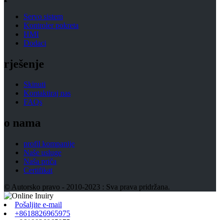
Servo sistem
Kontroler pokreta
HMI
Dodaci
rješenje
Skinuti
Kontaktiraj nas
FAQs
o nama
profil kompanije
Naše usluge
Naša priča
Certifikat
© Autorsko pravo - 2010-2023 : Sva prava pridržana.
Pošaljite e-mail
+8618826965975