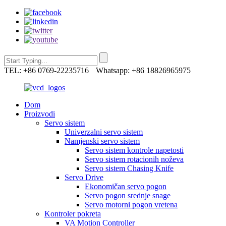
TEL: +86 0769-22235716
Whatsapp: +86 18826965975
Dom
Proizvodi
Servo sistem
Univerzalni servo sistem
Namjenski servo sistem
Servo sistem kontrole napetosti
Servo sistem rotacionih noževa
Servo sistem Chasing Knife
Servo Drive
Ekonomičan servo pogon
Servo pogon srednje snage
Servo motorni pogon vretena
Kontroler pokreta
VA Motion Controller