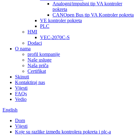
Analogni/impulsni tip VA kontroler
pokreta
CANOpen Bus tip VA Kontroler pokreta
VE kontroler pokreta
PLC
HMI
VEC-2070C-S
Dodaci
O nama
profil kompanije
Naše usluge
Naša priča
Certifikat
Skinuti
Kontaktiraj nas
Vijesti
FAQs
Vedio
English
Dom
Vijesti
Koje su razlike između kontrolera pokreta i plc-a