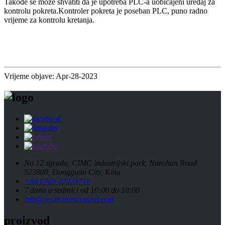
Takođe se može shvatiti da je upotreba PLC-a uobičajeni uređaj za
kontrolu pokreta.Kontroler pokreta je poseban PLC, puno radno
vrijeme za kontrolu kretanja.
Vrijeme objave: Apr-28-2023
No.12 zgrada, CIMC industrijski park, Nanshan Road
523808, Dongguan City, Kina
+86 0769-22235716
7 dana u sedmici od 10:00 do 18:00
info@vecmotioncontrol.com
proizvod