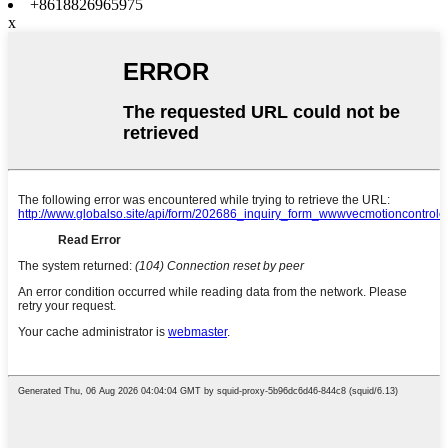
+8618826965975
x