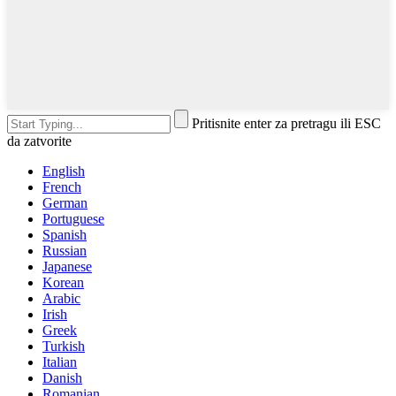
Pritisnite enter za pretragu ili ESC
da zatvorite
English
French
German
Portuguese
Spanish
Russian
Japanese
Korean
Arabic
Irish
Greek
Turkish
Italian
Danish
Romanian