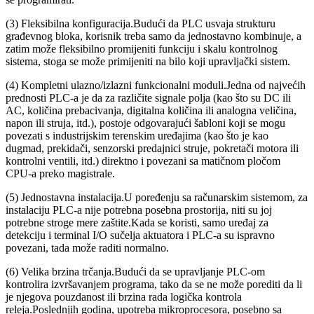
(3) Fleksibilna konfiguracija.Budući da PLC usvaja strukturu
građevnog bloka, korisnik treba samo da jednostavno kombinuje, a
zatim može fleksibilno promijeniti funkciju i skalu kontrolnog
sistema, stoga se može primijeniti na bilo koji upravljački sistem.
(4) Kompletni ulazno/izlazni funkcionalni moduli.Jedna od najvećih
prednosti PLC-a je da za različite signale polja (kao što su DC ili
AC, količina prebacivanja, digitalna količina ili analogna veličina,
napon ili struja, itd.), postoje odgovarajući šabloni koji se mogu
povezati s industrijskim terenskim uređajima (kao što je kao
dugmad, prekidači, senzorski predajnici struje, pokretači motora ili
kontrolni ventili, itd.) direktno i povezani sa matičnom pločom
CPU-a preko magistrale.
(5) Jednostavna instalacija.U poređenju sa računarskim sistemom, za
instalaciju PLC-a nije potrebna posebna prostorija, niti su joj
potrebne stroge mere zaštite.Kada se koristi, samo uređaj za
detekciju i terminal I/O sučelja aktuatora i PLC-a su ispravno
povezani, tada može raditi normalno.
(6) Velika brzina trčanja.Budući da se upravljanje PLC-om
kontrolira izvršavanjem programa, tako da se ne može porediti da li
je njegova pouzdanost ili brzina rada logička kontrola
releja.Poslednjih godina, upotreba mikroprocesora, posebno sa