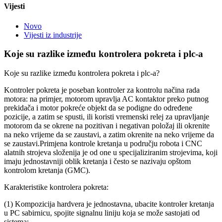
Vijesti
Novo
Vijesti iz industrije
Koje su razlike između kontrolera pokreta i plc-a
Koje su razlike između kontrolera pokreta i plc-a?
Kontroler pokreta je poseban kontroler za kontrolu načina rada
motora: na primjer, motorom upravlja AC kontaktor preko putnog
prekidača i motor pokreće objekt da se podigne do određene
pozicije, a zatim se spusti, ili koristi vremenski relej za upravljanje
motorom da se okrene na pozitivan i negativan položaj ili okrenite
na neko vrijeme da se zaustavi, a zatim okrenite na neko vrijeme da
se zaustavi.Primjena kontrole kretanja u području robota i CNC
alatnih strojeva složenija je od one u specijaliziranim strojevima, koji
imaju jednostavniji oblik kretanja i često se nazivaju opštom
kontrolom kretanja (GMC).
Karakteristike kontrolera pokreta:
(1) Kompozicija hardvera je jednostavna, ubacite kontroler kretanja
u PC sabirnicu, spojite signalnu liniju koja se može sastojati od
sistema;